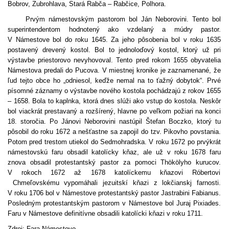
Bobrov, Zubrohlava, Stará Rabča – Rabčice, Polhora.
Prvým námestovským pastorom bol
Ján Neborovini
. Tento bol
superintendentom hodnotený ako vzdelaný a múdry pastor.
V Námestove bol do roku 1645. Za jeho pôsobenia bol v roku
1635
postavený drevený kostol
. Bol to jednoloďový kostol, ktorý už pri
výstavbe priestorovo nevyhovoval. Tento pred rokom 1655 obyvatelia
Námestova predali do Pucova. V miestnej kronike je zaznamenané, že
ľud tejto obce ho „odniesol, keďže nemal na to ťažný dobytok“. Prvé
písomné záznamy
o výstavbe nového kostola
pochádzajú z rokov
1655
– 1658
. Bola to kaplnka, ktorá dnes slúži ako vstup do kostola. Neskôr
bol viackrát prestavaný a rozšírený, hlavne po veľkom požiari na konci
18. storočia. Po Jánovi Neborovini nastúpil
Štefan Boczko
, ktorý tu
pôsobil do roku 1672 a nešťastne sa zapojil do tzv. Pikovho povstania.
Potom pred trestom utiekol do Sedmohradska. V roku 1672 po prvýkrát
námestovskú faru obsadil katolícky kňaz, ale už v roku 1678 faru
znova obsadil protestantský pastor za pomoci Thökölyho kurucov.
V rokoch 1672 až 1678 katolíckemu kňazovi
Róbertovi
Chmeľovskému
vypomáhali jezuitskí kňazi z lokčianskj farnosti.
V roku 1706 bol v Námestove protestantský pastor
Jastrabini Fabianus
.
Posledným protestantským pastorom v Námestove bol
Juraj Pixiades
.
Faru v Námestove definitívne obsadili katolícki kňazi v roku 1711.
Zdroj: Fara Námestovo