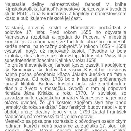
Najstaršie dejiny námestovskej farnosti v knihe
Rímskokatolícka farnosť Námestovo spracovala v úvodnej
štúdii PhDr. Jana Kurucárová. Z kapitoly o námestovskom
kostole publikujeme niektoré jej časti.
Najstarší, drevený kostol v Námestove pochádzal z
polovice 17. stor. Pred rokom 1655 ho obyvatelia
Námestova rozobrali a predali do Pucova. V miestnej
kronike je zaznamenané, že ľud tejto obce ho „odniesol,
keďže nemal na to ťažný dobytok“. V rokoch 1655 – 1658
vystavali nový, už murovaný kostol. Pôvodne to bola
kaplnka, ktorá dnes slúži ako vstup do kostola. Vysvätil ju
superintendent Joachim Kalinka v roku 1658.
Po zrušení evanjelickej farnosti kostol zasvätili apoštolom
sv. Šimonovi a sv. Júdovi Tadeášovi. Kostol bol rozšírený
najmä počas pôsobenia kňaza Jakuba Jurčáka na fare v
Námestove. Od roku 1708 bolo k farnosti pričlenených
trinásť filiálok. Budova kostola bola iste stredobodom
diania a života v mestečku. Svedčí o tom aj odpoveď
richtára Jána Kršáka z roku 1770. V súvislosti so
zavádzaním tereziánskeho urbára v Námestove na jednu z
otázok uviedol, že „pri kostole zdejšom štyri trhy aneb
jarmoky do roka se držia“ Stav farských budov nebol v tom
období určite ideálny, lebo v roku 1790 žiadal František
Madočáni, námestovský farár, o ich opravu.
Mestečko sa postupne rozrastalo k pôvodným osadníckym
rodinám, ktorých mená poznáme zo začiatku 17. stor. Tuk,
Krepko, Olexa, Maxin, Kučera, Kohút, Sliepka, Ivanko,