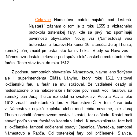
Cirkevne
Námestovo patrilo najskôr pod Trstenú
.
Najstarší záznam o tom je z roku 1555 z vizitačného
protokolu trstenskej fary, kde sa prvý raz spomínajú
povinnosti obyvateľov Novej vsi (Námestova) voči
trstenskému farárovi.Na konci 16. storočia Juraj Thurzo,
zemský pán, zriadil protestantskú faru v Lokci. Vted
y sa Nová ves –
Námestovo dostalo cirkevne pod správu lokčianského protestantského
farára
. Tento stav trval do roku 1612.
Z podnetu samotných obyvateľov Námestova, hlavne jeho šoltýsov
ale i superintendenta Eliáša Lányho, ktorý roku 1611 vizitoval
lokčianskú faru a farár sa mu sťažoval, že vzdialené osady si
nedostatočne plnia náboženské i hmotné povinnosti voči farárovi, sa
zemský pán Juraj Thurzo rozhodol na sviatok sv. Petra a Pavla
roku
1612 zriadiť protestantskú faru v Námestove.
Či v tom čase bola
v Námestove nejaká kaplnka alebo modlitebňa nevieme, ale Juraj
Thurzo nariadil námestovcom postaviť kostol, faru a školu. Kostol mali
stavať podľa vzoru farského kostola v Lokci. K novovzniknutej fare boli
z lokčianskej farnosti odčlenené osady: Jasenica, Vavrečka, samotné
Námestovo a Rabča. Od trstenskej fary boli pričlenené: Slanica,