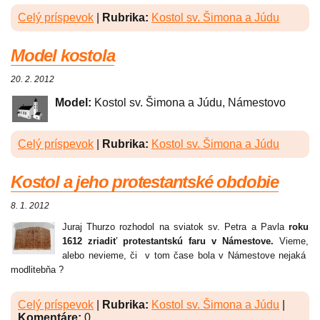
Celý príspevok
|
Rubrika:
Kostol sv. Šimona a Júdu
Model kostola
20. 2. 2012
Model:
Kostol sv. Šimona a Júdu, Námestovo
Celý príspevok
|
Rubrika:
Kostol sv. Šimona a Júdu
Kostol a jeho protestantské obdobie
8. 1. 2012
Juraj Thurzo rozhodol na sviatok sv. Petra a Pavla
roku
1612 zriadiť protestantskú faru v Námestove.
Vieme,
alebo nevieme, či v tom čase bola v Námestove nejaká
modlitebňa ?
Celý príspevok
|
Rubrika:
Kostol sv. Šimona a Júdu
|
Komentáre:
0