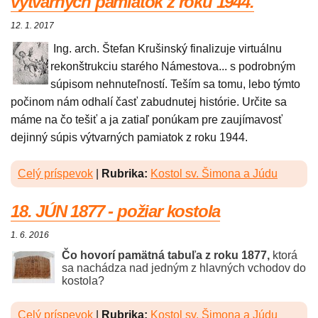
výtvarných pamiatok z roku 1944.
12. 1. 2017
Ing. arch. Štefan Krušinský finalizuje virtuálnu
rekonštrukciu starého Námestova... s podrobným
súpisom nehnuteľností. Teším sa tomu, lebo týmto
počinom nám odhalí časť zabudnutej histórie. Určite sa
máme na čo tešiť a ja zatiaľ ponúkam pre zaujímavosť
dejinný súpis výtvarných pamiatok z roku 1944.
Celý príspevok
|
Rubrika:
Kostol sv. Šimona a Júdu
18. JÚN 1877 - požiar kostola
1. 6. 2016
Čo hovorí pamätná tabuľa z roku 1877,
ktorá
sa nachádza nad jedným z hlavných vchodov do
kostola?
Celý príspevok
|
Rubrika:
Kostol sv. Šimona a Júdu