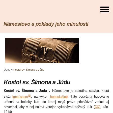
Námestovo a poklady jeho minulosti
Úvod
»
Kostol sv. Šimona a Júdu
Kostol sv. Šimona a Júdu
Kostol sv. Šimona a Júdu
v Námestove je sakrálna stavba, ktorá
[1]
slúži
kresťanom
, na výkon
bohoslužieb
. Táto posvätná budova je
určená na božský kult, do ktorej majú právo prichádzať veriaci aj
neveriaci, aby v nej najmä verejne vykonávali božský kult (
CIC
, kán.
1214).