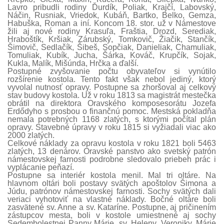
Lavro pribudli rodiny Ďurdík, Poliak, Krajčí, Labovský,
Náčin, Rusniak, Vriedok, Kubáň, Bartko, Belko, Gemza,
Habuška, Roman a iní. Koncom 18. stor. už v Námestove
žili aj nové rodiny Krasuľa, Fraštia, Drozd, Serediak,
Hraboštík, Kršiak, Zárubský, Tomkovič, Žiačik, Stančík,
Šimovič, Sedlačík, Šibeš, Sopčiak, Danieliak, Chamuliak,
Tomuliak, Kubík, Jucha, Šárka, Kováč, Krupčík, Sojak,
Kukla, Malík, Mišúnda, Hrčka a ďalší.
Postupné zvyšovanie počtu obyvateľov si vynútilo
rozšírenie kostola. Tento fakt však nebol jediný, ktorý
vyvolal nutnosť opravy. Postupne sa zhoršoval aj celkový
stav budovy kostola. Už v roku 1813 sa magistrát mestečka
obrátil na direktora Oravského komposesorátu Jozefa
Erdődyho s prosbou o finančnú pomoc. Mestská pokladňa
nemala potrebných 1168 zlatých, s ktorými počítal plán
opravy. Stavebné úpravy v roku 1815 si vyžiadali viac ako
2000 zlatých.
Celkové náklady za opravu kostola v roku 1821 boli 5463
zlatých, 13 denárov. Oravské panstvo ako svetský patrón
námestovskej farnosti podrobne sledovalo priebeh prác i
vyplácanie peňazí.
Postupne sa interiér kostola menil. Mal tri oltáre. Na
hlavnom oltári boli postavy svätých apoštolov Šimona a
Júdu, patrónov námestovskej farnosti. Sochy svätých dali
veriaci vyhotoviť na vlastné náklady. Bočné oltáre boli
zasvätené sv. Anne a sv. Kataríne. Postupne, aj pričinením
zástupcov mesta, boli v kostole umiestnené aj sochy
Sedembolestnej Panny Márie, sv. Heleny, Veroniky, Márie