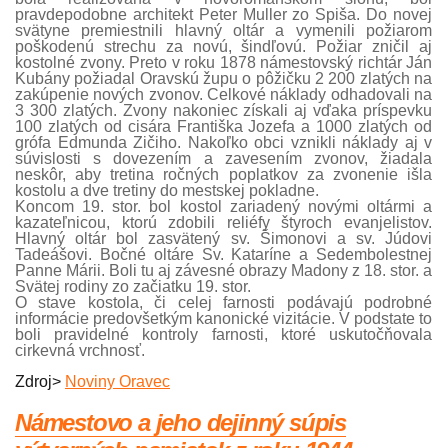
pravdepodobne architekt Peter Muller zo Spiša. Do novej
svätyne premiestnili hlavný oltár a vymenili požiarom
poškodenú strechu za novú, šindľovú. Požiar zničil aj
kostolné zvony. Preto v roku 1878 námestovský richtár Ján
Kubány požiadal Oravskú župu o pôžičku 2 200 zlatých na
zakúpenie nových zvonov. Celkové náklady odhadovali na
3 300 zlatých. Zvony nakoniec získali aj vďaka príspevku
100 zlatých od cisára Františka Jozefa a 1000 zlatých od
grófa Edmunda Zičiho. Nakoľko obci vznikli náklady aj v
súvislosti s dovezením a zavesením zvonov, žiadala
neskôr, aby tretina ročných poplatkov za zvonenie išla
kostolu a dve tretiny do mestskej pokladne.
Koncom 19. stor. bol kostol zariadený novými oltármi a
kazateľnicou, ktorú zdobili reliéfy štyroch evanjelistov.
Hlavný oltár bol zasvätený sv. Šimonovi a sv. Júdovi
Tadeášovi. Bočné oltáre Sv. Kataríne a Sedembolestnej
Panne Márii. Boli tu aj závesné obrazy Madony z 18. stor. a
Svätej rodiny zo začiatku 19. stor.
O stave kostola, či celej farnosti podávajú podrobné
informácie predovšetkým kanonické vizitácie. V podstate to
boli pravidelné kontroly farnosti, ktoré uskutočňovala
cirkevná vrchnosť.
Zdroj>
Noviny Oravec
Námestovo a jeho dejinný súpis