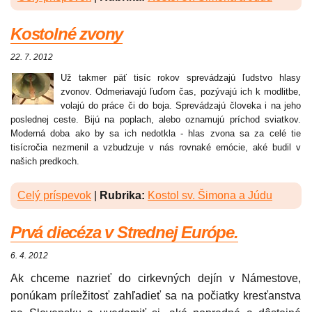
Kostolné zvony
22. 7. 2012
Už takmer päť tisíc rokov sprevádzajú ľudstvo hlasy
zvonov. Odmeriavajú ľuďom čas, pozývajú ich k modlitbe,
volajú do práce či do boja. Sprevádzajú človeka i na jeho
poslednej ceste. Bijú na poplach, alebo oznamujú príchod sviatkov.
Moderná doba ako by sa ich nedotkla - hlas zvona sa za celé tie
tisícročia nezmenil a vzbudzuje v nás rovnaké emócie, aké budil v
našich predkoch.
Celý príspevok
|
Rubrika:
Kostol sv. Šimona a Júdu
Prvá diecéza v Strednej Európe.
6. 4. 2012
Ak chceme nazrieť do cirkevných dejín v Námestove,
ponúkam príležitosť zahľadieť sa na počiatky kresťanstva