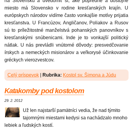
na Slovensku a uvedomiť si, aké popredné a dôstojné
miesto má Slovensko v rodine kresťanských krajín. U
európskych národov vidíme často vonkajšie motívy prijatia
kresťanstva. U Francúzov, Angličanov, Poliakov a Rusov
sú to príležitostné manželstvá pohanských panovníkov s
kresťanskými snúbenicami. Inde je to vonkajší politický
nátlak. U nás prevládli vnútorné dôvody: presvedčovanie
írskych a nemeckých misionárov a veľkorysé účinkovanie
gréckych vierozvestcov.
Celý príspevok
|
Rubrika:
Kostol sv. Šimona a Júdu
Katakomby pod kostolom
29. 2. 2012
Už len najstarší pamätníci vedia, že nad týmito
tajomnými miestami kedysi sa nachádzalo mnoho
lebiek a ľudských kostí.