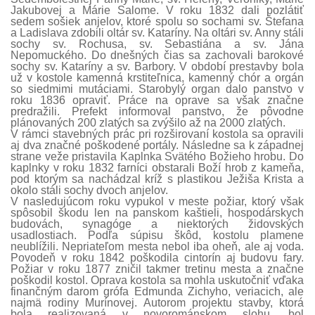
Jakubovej a Márie Salome. V roku 1832 dali pozlátiť
sedem sošiek anjelov, ktoré spolu so sochami sv. Štefana
a Ladislava zdobili oltár sv. Kataríny. Na oltári sv. Anny stáli
sochy sv. Rochusa, sv. Sebastiána a sv. Jána
Nepomuckého. Do dnešných čias sa zachovali barokové
sochy sv. Kataríny a sv. Barbory. V období prestavby bola
už v kostole kamenná krstiteľnica, kamenný chór a orgán
so siedmimi mutáciami. Starobylý organ dalo panstvo v
roku 1836 opraviť. Práce na oprave sa však značne
predražili. Prefekt informoval panstvo, že pôvodne
plánovaných 200 zlatých sa zvýšilo až na 2000 zlatých.
V rámci stavebných prác pri rozširovaní kostola sa opravili
aj dva značné poškodené portály. Následne sa k západnej
strane veže pristavila Kaplnka Svätého Božieho hrobu. Do
kaplnky v roku 1832 farníci obstarali Boží hrob z kameňa,
pod ktorým sa nachádzal kríž s plastikou Ježiša Krista a
okolo stáli sochy dvoch anjelov.
V nasledujúcom roku vypukol v meste požiar, ktorý však
spôsobil škodu len na panskom kaštieli, hospodárskych
budovách, synagóge a niektorých židovských
usadlostiach. Podľa súpisu škôd, kostolu plamene
neublížili. Nepriateľom mesta nebol iba oheň, ale aj voda.
Povodeň v roku 1842 poškodila cintorín aj budovu fary.
Požiar v roku 1877 zničil takmer tretinu mesta a značne
poškodil kostol. Oprava kostola sa mohla uskutočniť vďaka
finančným darom grófa Edmunda Zichyho, veriacich, ale
najmä rodiny Murínovej. Autorom projektu stavby, ktorá
bola realizovaná v novorománskom slohu, bol